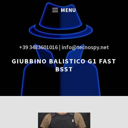
Vai
MENU
al
contenuto
+39 3483601016 | info@tecnospy.net
GIUBBINO BALISTICO G1 FAST
BSST