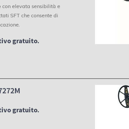
e
con elevata sensibilità e
ttati SFT che consente di
icazione.
ivo gratuito.
7272M
ivo gratuito.