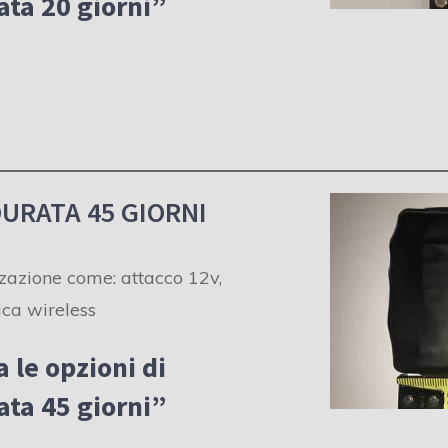
ta 20 giorni
”
URATA 45 GIORNI
zzazione come: attacco 12v,
rica wireless
a le opzioni di
ta 45 giorni
”