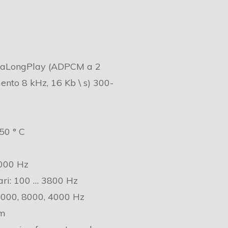
traLongPlay (ADPCM a 2
nto 8 kHz, 16 Kb \ s) 300-
50 ° C
6000 Hz
ari: 100 … 3800 Hz
000, 8000, 4000 Hz
 m