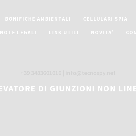
BONIFICHE AMBIENTALI
CELLULARI SPIA
NOTE LEGALI
LINK UTILI
NOVITA’
CO
+39 3483601016 | info@tecnospy.net
EVATORE DI GIUNZIONI NON LIN