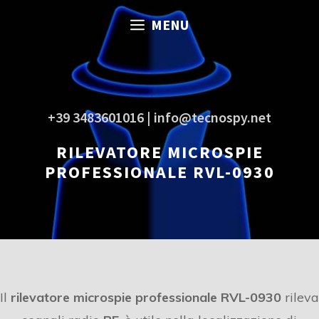
Vai
MENU
al
contenuto
+39 3483601016 | info@tecnospy.net
RILEVATORE MICROSPIE
PROFESSIONALE RVL-0930
Il
rilevatore microspie professionale RVL-0930
rileva