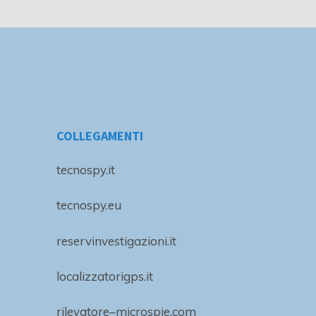
COLLEGAMENTI
tecnospy.it
tecnospy.eu
reservinvestigazioni.it
localizzatorigps.it
rilevatore–microspie.com